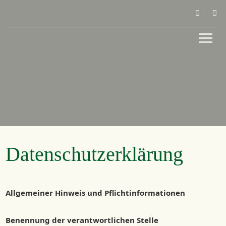
Skip
Faceb
I
to
content
Die Adresse für die feine Küche
Rieger Gastronomie
Datenschutzerklärung
Allgemeiner Hinweis und Pflichtinformationen
Benennung der verantwortlichen Stelle