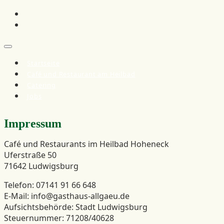
Skip
Facebook
to
Instagram
content
Die Adresse für die feine Küche
Rieger Gastronomie
Startseite
Café und Restaurant am Heilbad
Catering
Jobs
Impressum
Café und Restaurants im Heilbad Hoheneck
Uferstraße 50
71642 Ludwigsburg
Telefon: 07141 91 66 648
E-Mail: info@gasthaus-allgaeu.de
Aufsichtsbehörde: Stadt Ludwigsburg
Steuernummer: 71208/40628