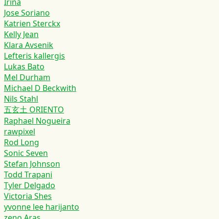
Irina
Jose Soriano
Katrien Sterckx
Kelly Jean
Klara Avsenik
Lefteris kallergis
Lukas Bato
Mel Durham
Michael D Beckwith
Nils Stahl
五玄土 ORIENTO
Raphael Nogueira
rawpixel
Rod Long
Sonic Seven
Stefan Johnson
Todd Trapani
Tyler Delgado
Victoria Shes
yvonne lee harijanto
zeno Aras